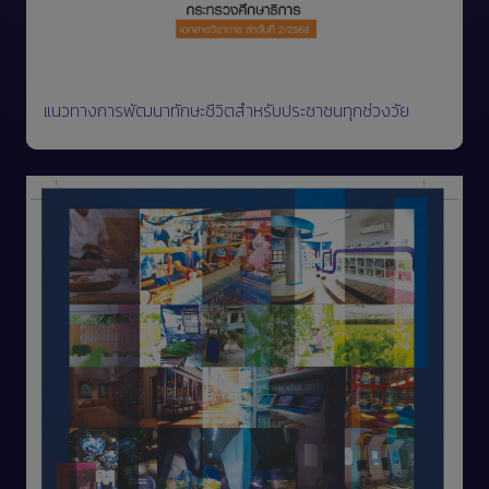
แนวทางการพัฒนาทักษะชีวิตสำหรับประชาชนทุกช่วงวัย